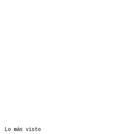
El "folk vulnerable" de Inés de Lis en su debut
como solista
Lo más visto