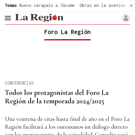
common.go-to-content
Temas
Nuevo varapalo a Jácome
Obras en la avenida de 
header.menu.open
Foro La Región
CONFERENCIAS
Todos los protagonistas del Foro La
Región de la temporada 2024/2025
Una veintena de citas hasta final de año en el Foro La
Región facilitará a los ourensanos un diálogo directo
con los protagonistas de la actualidad. Consulta aquí