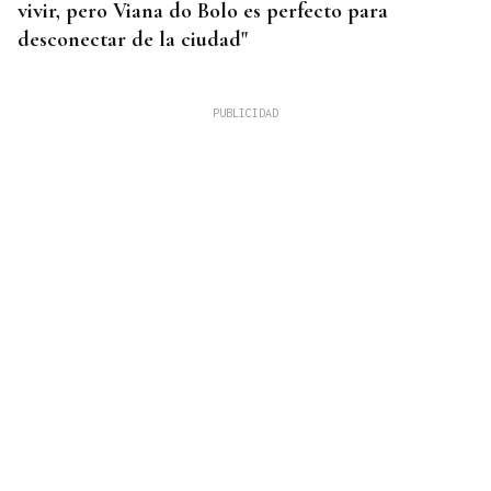
vivir, pero Viana do Bolo es perfecto para
desconectar de la ciudad"
INCENDIO EN BARBADÁS
Un accidente en la N-525 a su paso por Vilardevós
se salda con un herido en una pierna