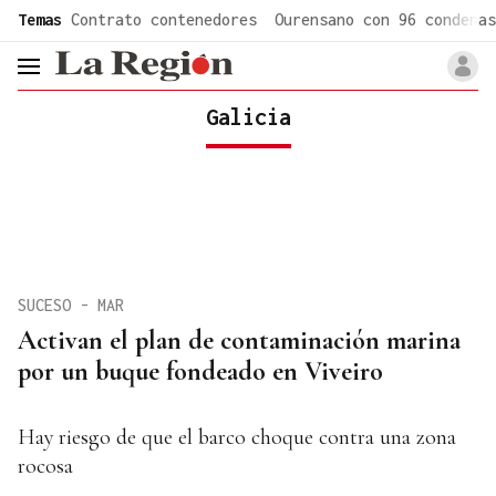
common.go-to-content
Temas
Contrato contenedores
Ourensano con 96 condenas
header.menu.open
Galicia
SUCESO - MAR
Activan el plan de contaminación marina
por un buque fondeado en Viveiro
Hay riesgo de que el barco choque contra una zona
rocosa