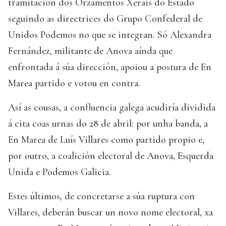
tramitación dos Orzamentos Xerais do Estado
seguindo as directrices do Grupo Confederal de
Unidos Podemos no que se integran. Só Alexandra
Fernández, militante de Anova aínda que
enfrontada á súa dirección, apoiou a postura de En
Marea partido e votou en contra.
Así as cousas, a confluencia galega acudiría dividida
á cita coas urnas do 28 de abril: por unha banda, a
En Marea de Luís Villares como partido propio e,
por outro, a coalición electoral de Anova, Esquerda
Unida e Podemos Galicia.
Estes últimos, de concretarse a súa ruptura con
Villares, deberán buscar un novo nome electoral, xa