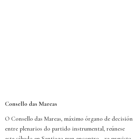
Consello das Mareas
O Consello das Mareas, máximo órgano de decisión
entre plenarios do partido instrumental, reúnese
este sábado en Santiago nun encontro --xa previsto