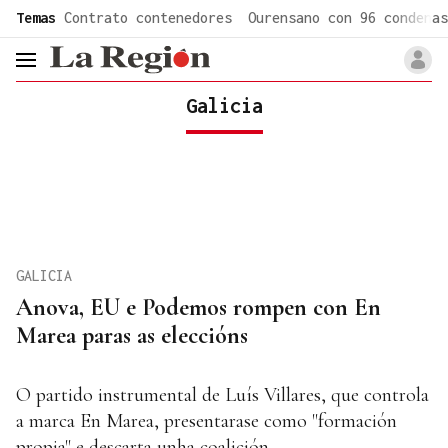
common.go-to-content
Temas
Contrato contenedores
Ourensano con 96 condenas
header.menu.open
Galicia
GALICIA
Anova, EU e Podemos rompen con En
Marea paras as eleccións
O partido instrumental de Luís Villares, que controla
a marca En Marea, presentarase como "formación
propia" e descarta unha coalición