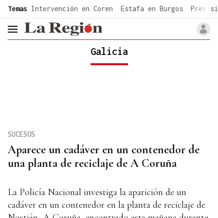
common.go-to-content
Temas
Intervención en Coren
Estafa en Burgos
Previsi
header.menu.open
Galicia
SUCESOS
Aparece un cadáver en un contenedor de
una planta de reciclaje de A Coruña
La Policía Nacional investiga la aparición de un
cadáver en un contenedor en la planta de reciclaje de
Nostián, A Coruña, encontrado esta mañana durante