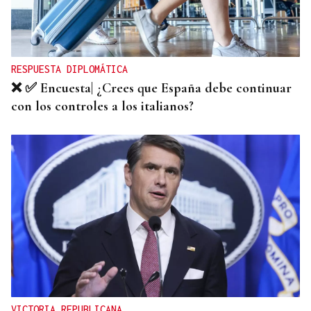
INCUMPLIMIENTO LEGAL
Turismo veta la “Ruta del Narcotráfico” de
Laureano Oubiña por no cumplir con la Ley de
Turismo de Galicia
RESPUESTA DIPLOMÁTICA
❌ ✅ Encuesta| ¿Crees que España debe continuar
con los controles a los italianos?
VICTORIA REPUBLICANA