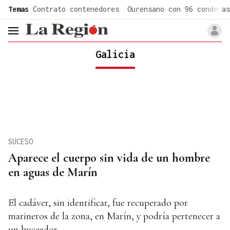
common.go-to-content
Temas
Contrato contenedores
Ourensano con 96 condenas
header.menu.open
Galicia
SUCESO
Aparece el cuerpo sin vida de un hombre
en aguas de Marín
El cadáver, sin identificar, fue recuperado por
marineros de la zona, en Marín, y podría pertenecer a
un buceador