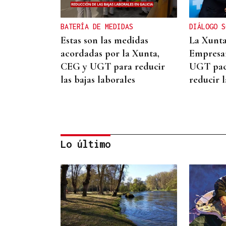
BATERÍA DE MEDIDAS
DIÁLOGO S
Estas son las medidas
La Xunta
acordadas por la Xunta,
Empresar
CEG y UGT para reducir
UGT pac
las bajas laborales
reducir l
Lo último
INCUMPLIMIENTO LEGAL
Turismo veta la “Ruta del
Narcotráfico” de Laureano