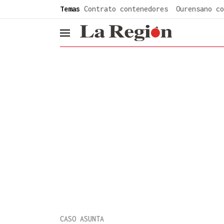
common.go-to-content
Temas
Contrato contenedores
Ourensano co
header.menu.open
CASO ASUNTA