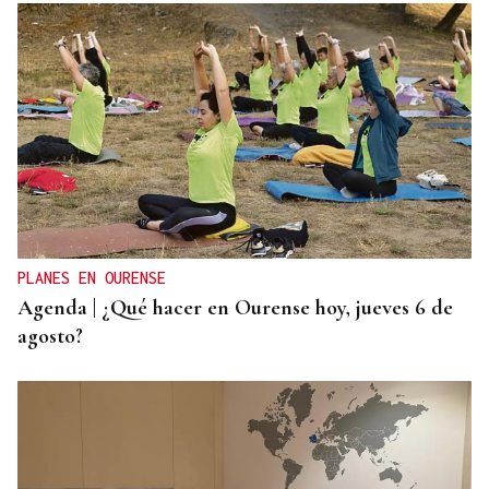
ACCIDENTE DE TRÁFICO
Mueren dos personas tras chocar su furgoneta
contra una camión de conservación en la A-6 en
Lugo
PLANES EN OURENSE
Agenda | ¿Qué hacer en Ourense hoy, jueves 6 de
agosto?