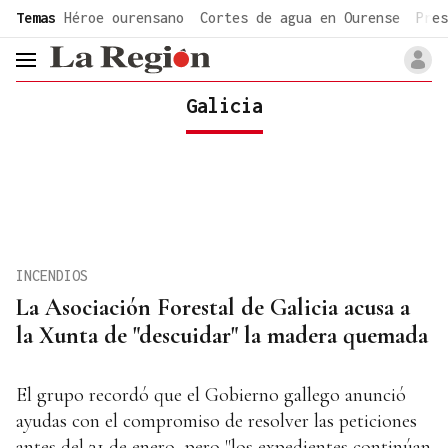
common.go-to-content
Temas
Héroe ourensano
Cortes de agua en Ourense
Pres
header.menu.open
Galicia
INCENDIOS
La Asociación Forestal de Galicia acusa a
la Xunta de "descuidar" la madera quemada
El grupo recordó que el Gobierno gallego anunció
ayudas con el compromiso de resolver las peticiones
antes del 31 de enero, pero "los expedientes continúan