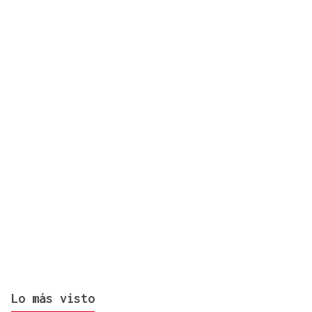
Las academias de Ourense se reinventan tras el fin
de los exámenes de septiembre
Lo más visto