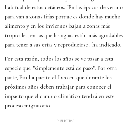
habitual de estos cetáceos. "En las épocas de verano
para van a zonas frías porque es donde hay mucho
alimento y en los inviernos bajan a zonas más
tropicales, en las que las aguas están más agradables
para tener a sus crías y reproducirse", ha indicado.
Por esta razón, todos los años se ve pasar a esta
especie que, "simplemente está de paso". Por otra
parte, Pin ha puesto el foco en que durante los
próximos años deben trabajar para conocer el
impacto que el cambio climático tendrá en este
proceso migratorio.