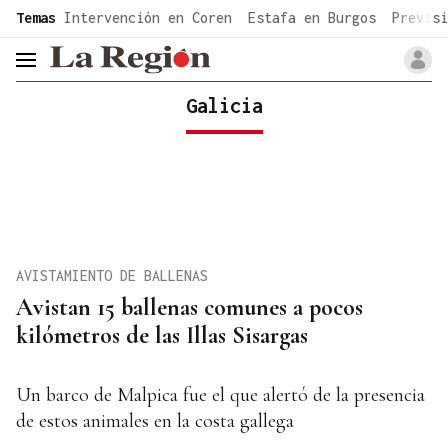
common.go-to-content
Temas
Intervención en Coren
Estafa en Burgos
Previsi
header.menu.open
Galicia
AVISTAMIENTO DE BALLENAS
Avistan 15 ballenas comunes a pocos
kilómetros de las Illas Sisargas
Un barco de Malpica fue el que alertó de la presencia
de estos animales en la costa gallega