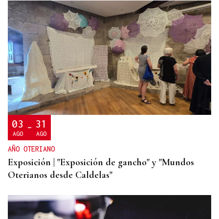
LLEGÓ ASINTOMÁTICO
Un turista franco-argentino da positivo en
hantavirus Andes y permanece aislado en Galicia
03
31
-
AGO
AGO
AÑO OTERIANO
Exposición | "Exposición de gancho" y "Mundos
Oterianos desde Caldelas"