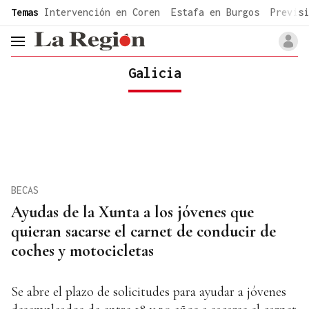
common.go-to-content
Temas
Intervención en Coren
Estafa en Burgos
Previsi
header.menu.open
Galicia
BECAS
Ayudas de la Xunta a los jóvenes que
quieran sacarse el carnet de conducir de
coches y motocicletas
Se abre el plazo de solicitudes para ayudar a jóvenes