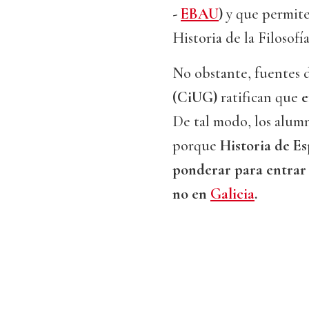
-
EBAU
)
y que permite
Historia de la Filosofí
No obstante, fuentes 
(CiUG)
ratifican que
e
De tal modo, los alum
porque
Historia de Es
ponderar para entrar
no en
Galicia
.