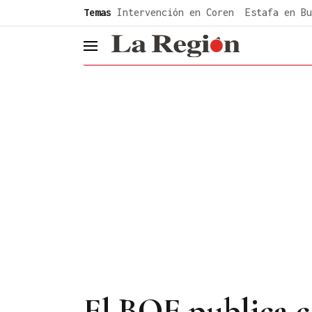
common.go-to-content
Temas
Intervención en Coren
Estafa en Bu
header.menu.open
El BOE publica c