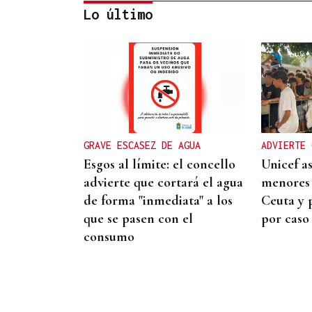
Lo último
INCUMPLIMIENTO LEGAL
Turismo veta la “Ruta del
Narcotráfico” de Laureano
Oubiña por no cumplir con
GRAVE ESCASEZ DE AGUA
ADVIERTE 
la Ley de Turismo de
Esgos al límite: el concello
Unicef a
Galicia
advierte que cortará el agua
menores 
de forma "inmediata" a los
Ceuta y 
que se pasen con el
por caso
consumo