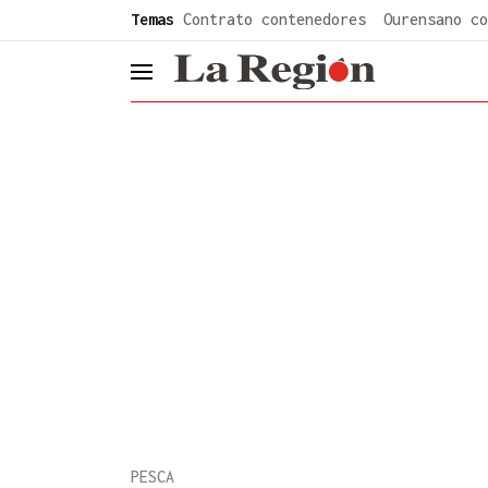
common.go-to-content
Temas
Contrato contenedores
Ourensano co
header.menu.open
PESCA