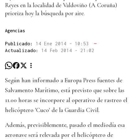
Reyes en la localidad de Valdoviño (A Coruña)
prioriza hoy la búsqueda por aire.
Agencias
Publicado:
14 Ene 2014 - 10:53
—
Actualizado:
14 Feb 2014 - 21:02
Según han informado a Europa Press fuentes de
Salvamento Marítimo, está previsto que sobre las
11.00 horas se incorpore al operativo de rastreo el
helicóptero 'Cuco' de la Guardia Civil.
Además, previsiblemente, pasado el mediodía esa
aeronave será relevada por el helicóptero de