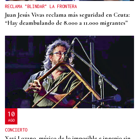
Vigo
RECLAMA "BLINDAR" LA FRONTERA
Juan Jesús Vivas reclama más seguridad en Ceuta:
“Hay deambulando de 8.000 a 11.000 migrantes”
10
AGO
CONCIERTO
Xavi Lozano, músico de lo imposible e ingenio sin