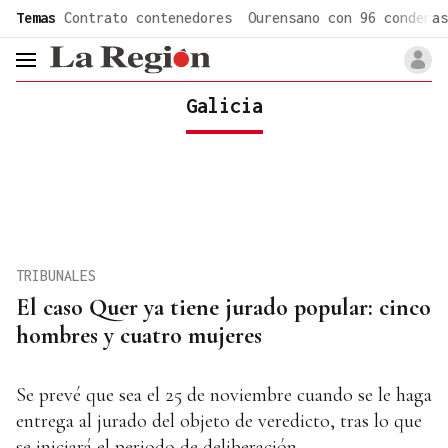
common.go-to-content
Temas
Contrato contenedores
Ourensano con 96 condenas
header.menu.open
Galicia
TRIBUNALES
El caso Quer ya tiene jurado popular: cinco
hombres y cuatro mujeres
Se prevé que sea el 25 de noviembre cuando se le haga
entrega al jurado del objeto de veredicto, tras lo que
se iniciará el periodo de deliberación