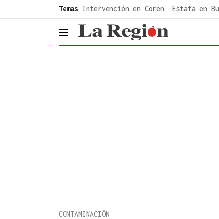
common.go-to-content
Temas
Intervención en Coren
Estafa en Bu
header.menu.open
CONTAMINACIÓN