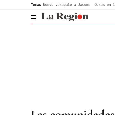
common.go-to-content
Temas
Nuevo varapalo a Jácome
Obras en l
header.menu.open
Las comunidades 