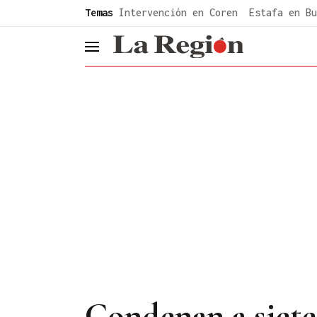
common.go-to-content
Temas
Intervención en Coren
Estafa en Bu
header.menu.open
Condenan a siete 