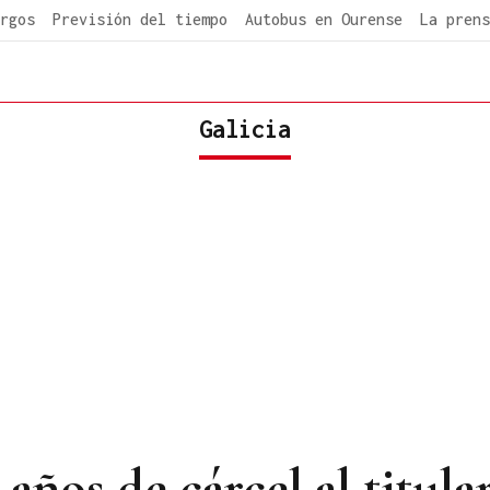
rgos
Previsión del tiempo
Autobus en Ourense
La prens
Galicia
años de cárcel al titular