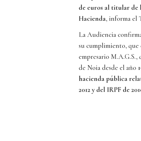
de euros al titular de
Hacienda
, informa el 
La Audiencia confirma 
su cumplimiento, que e
empresario M.A.G.S., q
de Noia desde el año
1
hacienda pública relat
2012 y del IRPF de 201