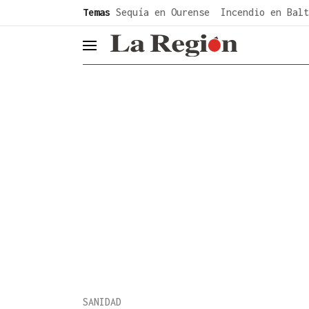
common.go-to-content
Temas
Sequía en Ourense
Incendio en Balt
header.menu.open
SANIDAD