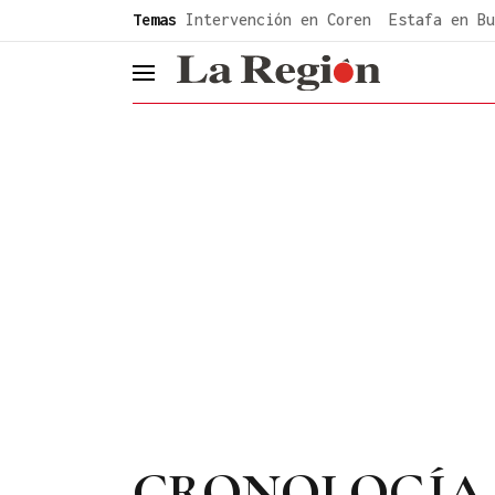
common.go-to-content
Temas
Intervención en Coren
Estafa en Bu
header.menu.open
CRONOLOGÍA | De