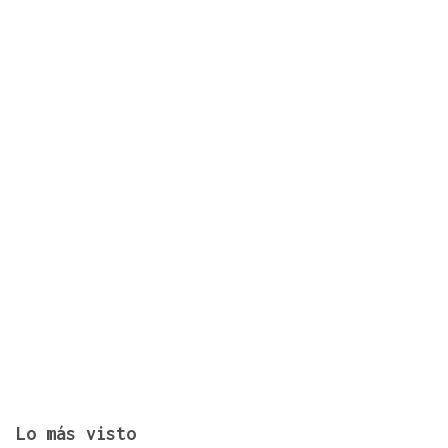
CONCIERTO
Comunión entre el folk gallego y el techno
orgánico con Baiuca
Lo más visto