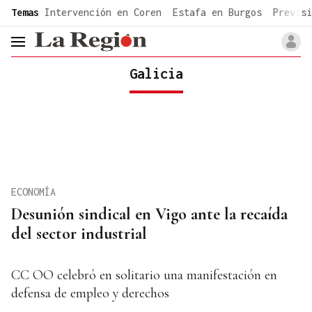
common.go-to-content
Temas
Intervención en Coren
Estafa en Burgos
Previsi
header.menu.open
Galicia
ECONOMÍA
Desunión sindical en Vigo ante la recaída
del sector industrial
CC OO celebró en solitario una manifestación en
defensa de empleo y derechos