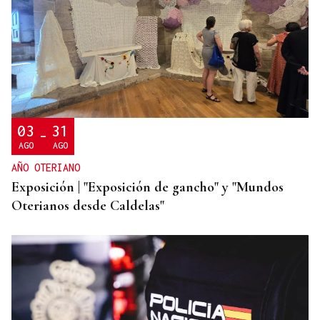
LLEGÓ ASINTOMÁTICO
Un turista franco-argentino da positivo en
hantavirus Andes y permanece aislado en Galicia
03
31
-
AGO
AGO
AÑO OTERIANO
Exposición | "Exposición de gancho" y "Mundos
Oterianos desde Caldelas"