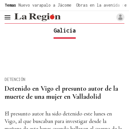
common.go-to-content
Temas
Nuevo varapalo a Jácome
Obras en la avenida de 
header.menu.open
Galicia
DETENCIÓN
Detenido en Vigo el presunto autor de la
muerte de una mujer en Valladolid
El presunto autor ha sido detenido este lunes en
Vigo, al que buscaban para investigar desde la
mañana de este lunes cuando hallaron el cuerpo de la