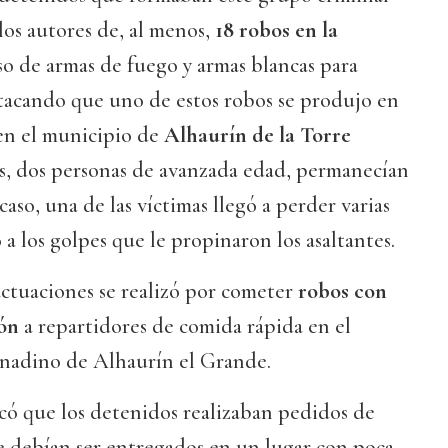
os autores de, al menos,
18 robos en la
so de armas de fuego y armas blancas para
stacando que uno de estos robos se produjo en
en el municipio de
Alhaurín de la Torre
s, dos personas de avanzada edad, permanecían
 caso, una de las víctimas llegó a perder varias
a los golpes que le propinaron los asaltantes.
actuaciones se realizó por cometer
robos con
ión
a repartidores de comida rápida en el
nadino de Alhaurín el Grande.
có que los detenidos realizaban pedidos de
e debían ser entregados en un lugar con poca