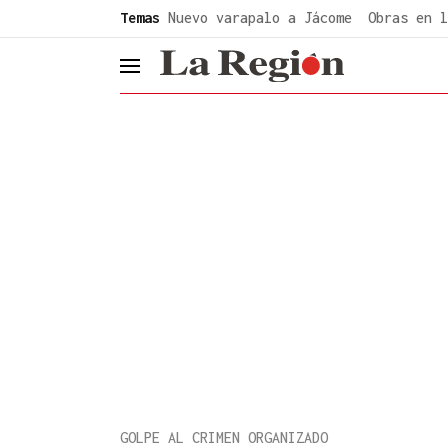
common.go-to-content
Temas
Nuevo varapalo a Jácome
Obras en l
header.menu.open
GOLPE AL CRIMEN ORGANIZADO