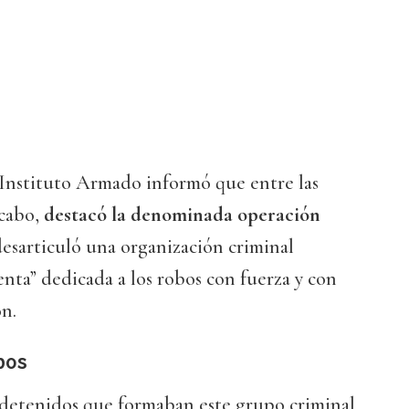
Instituto Armado informó que entre las
 cabo,
destacó la denominada operación
desarticuló una organización criminal
ta” dedicada a los robos con fuerza y con
ón.
bos
s detenidos que formaban este grupo criminal