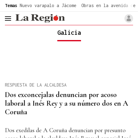
common.go-to-content
Temas
Nuevo varapalo a Jácome
Obras en la avenida de 
header.menu.open
Galicia
RESPUESTA DE LA ALCALDESA
Dos exconcejalas denuncian por acoso
laboral a Inés Rey y a su número dos en A
Coruña
Dos exedilas de A Coruña denuncian por presunto