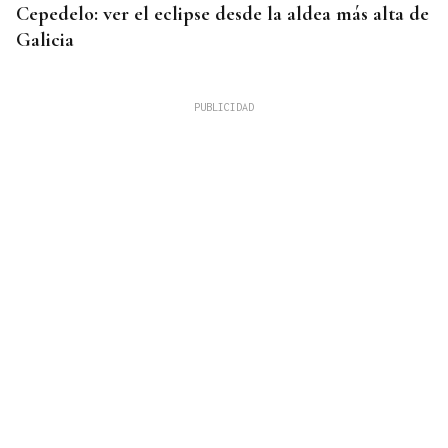
Cepedelo: ver el eclipse desde la aldea más alta de
Galicia
Lalo Pavón
O AFIADOR
Un día haberá autobuses