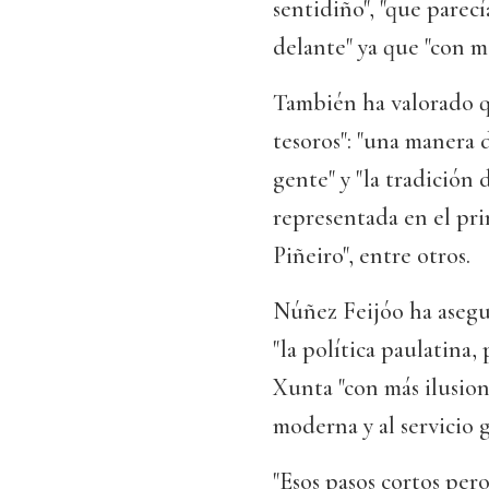
sentidiño", "que parec
delante" ya que "con m
También ha valorado q
tesoros": "una manera
gente" y "la tradición
representada en el pr
Piñeiro", entre otros.
Núñez Feijóo ha asegu
"la política paulatina,
Xunta "con más ilusion
moderna y al servicio g
"Esos pasos cortos pero