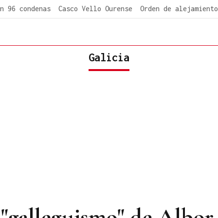
n 96 condenas
Casco Vello Ourense
Orden de alejamiento
Galicia
a "galleguismo" de Albo