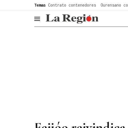
common.go-to-content
Temas
Contrato contenedores
Ourensano co
header.menu.open
Feijóo reivindic