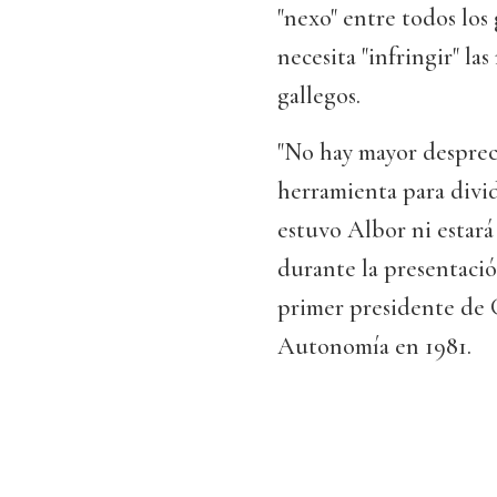
"nexo" entre todos los
necesita "infringir" la
gallegos.
"No hay mayor despreci
herramienta para divid
estuvo Albor ni estará
durante la presentació
primer presidente de G
Autonomía en 1981.