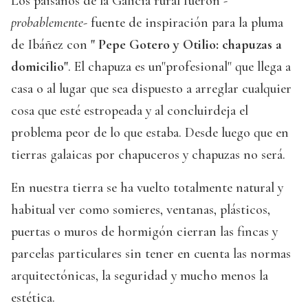
Los paisanos de la Galicia rural fueron
-
probablemente-
fuente de inspiración para la pluma
de Ibáñez con
" Pepe Gotero y Otilio: chapuzas a
domicilio"
. El chapuza es un"profesional" que llega a
casa o al lugar que sea dispuesto a arreglar cualquier
cosa que esté estropeada y al concluirdeja el
problema peor de lo que estaba. Desde luego que en
tierras galaicas por chapuceros y chapuzas no será.
En nuestra tierra se ha vuelto totalmente natural y
habitual ver como somieres, ventanas, plásticos,
puertas o muros de hormigón cierran las fincas y
parcelas particulares sin tener en cuenta las normas
arquitectónicas, la seguridad y mucho menos la
estética.