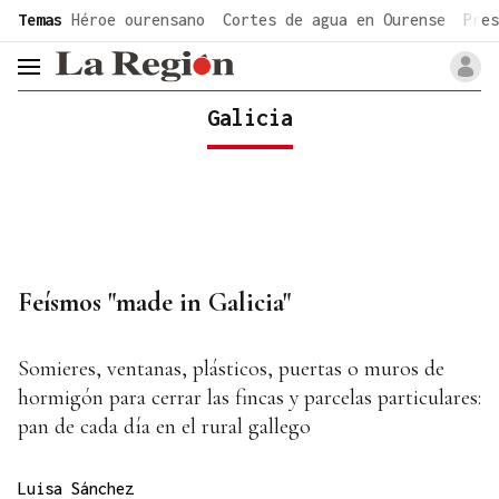
common.go-to-content
Temas
Héroe ourensano
Cortes de agua en Ourense
Pres
header.menu.open
Galicia
Feísmos "made in Galicia"
Somieres, ventanas, plásticos, puertas o muros de
hormigón para cerrar las fincas y parcelas particulares:
pan de cada día en el rural gallego
Luisa Sánchez