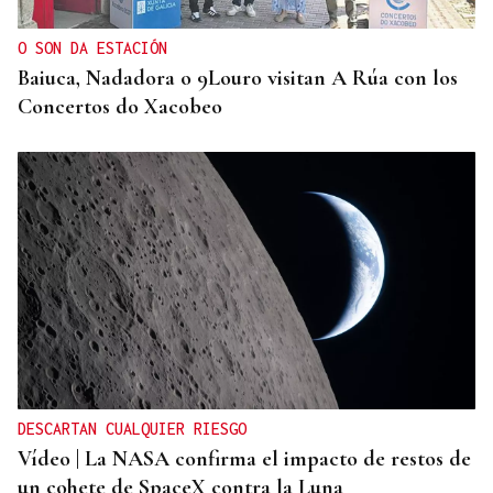
Lugo
O SON DA ESTACIÓN
Baiuca, Nadadora o 9Louro visitan A Rúa con los
Concertos do Xacobeo
DESCARTAN CUALQUIER RIESGO
Vídeo | La NASA confirma el impacto de restos de
un cohete de SpaceX contra la Luna