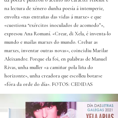
na lectura de xénero dunha poesía á intemperie,
envolta «nas entrañas das vidas á marxe» e que
«cuestiona “exércitos inoculados de acomodo”»,
expresou Ana Romaní. «Crear, di Xela, é inventa-lo
mundo e mailas marxes do mundo. Crebar as
marxes, inventar outras novas», coincidiu Marilar
Aleixandre. Porque ela foi, en palabras de Manuel
Rivas, unha muller «a camiñar pola liña do
horizonte», unha creadora que escolleu botarse
«fóra da orde do día». FOTOS: CEDIDAS