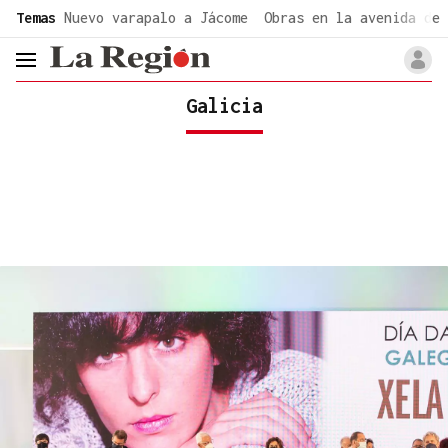
common.go-to-content
Temas
Nuevo varapalo a Jácome
Obras en la avenida de 
header.menu.open
Galicia