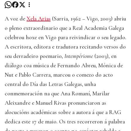
A voz de
Xela Arias
(Sarria, 1962 – Vigo, 2003) abriu
o pleno extraordinario que a Real Academia Galega
celebrou hoxe en Vigo para reivindicar o seu legado.
A escritora, editora e tradutora recitando versos do
seu derradeiro poemario,
Intempériome
(2003), en
diálogo coa música de Fernando Abreu, Mónica de
Nut e Pablo Carrera, marcou o comezo do acto
central do Día das Letras Galegas, unha
conmemoración na que Ana Romaní, Marilar
Aleixandre e Manuel Rivas pronunciaron as
alocucións académicas sobre a autora á que a RAG
dedica este 17 de maio. Os tres recorreron á palabra
da poeta e puxeron o acento no carácter rebelde e