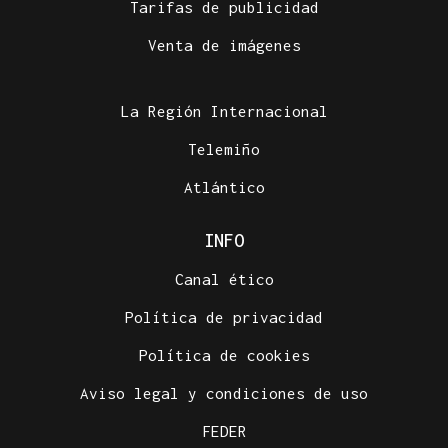
Tarifas de publicidad
SE JUEGAN EL TÍTULO
Venta de imágenes
La final del cuadro de dobles ya está servida en el
Torneo Internacional Cidade de Ourense
La Región Internacional
Telemiño
Atlántico
INFO
Canal ético
Política de privacidad
Política de cookies
Aviso legal y condiciones de uso
FEDER