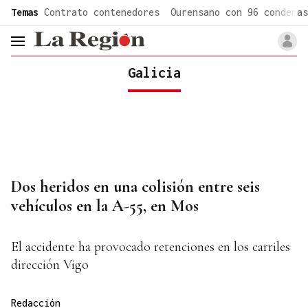
common.go-to-content
Temas
Contrato contenedores
Ourensano con 96 condenas
header.menu.open
Galicia
Dos heridos en una colisión entre seis
vehículos en la A-55, en Mos
El accidente ha provocado retenciones en los carriles
dirección Vigo
Redacción