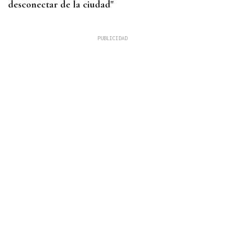
desconectar de la ciudad"
INCENDIO EN BARBADÁS
Un accidente en la N-525 a su paso por Vilardevós
se salda con un herido en una pierna