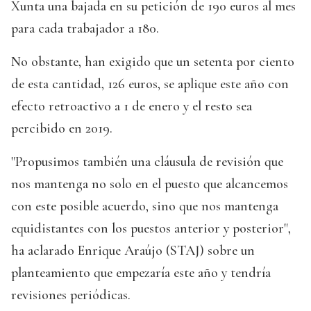
Xunta una bajada en su petición de 190 euros al mes
para cada trabajador a 180.
No obstante, han exigido que un setenta por ciento
de esta cantidad, 126 euros, se aplique este año con
efecto retroactivo a 1 de enero y el resto sea
percibido en 2019.
"Propusimos también una cláusula de revisión que
nos mantenga no solo en el puesto que alcancemos
con este posible acuerdo, sino que nos mantenga
equidistantes con los puestos anterior y posterior",
ha aclarado Enrique Araújo (STAJ) sobre un
planteamiento que empezaría este año y tendría
revisiones periódicas.