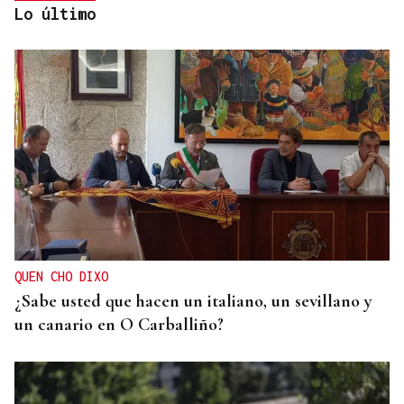
Lo último
INCENDIO URBANO
El incendio de un colchón en Sada obliga a
ingresar a dos personas
QUEN CHO DIXO
¿Sabe usted que hacen un italiano, un sevillano y
un canario en O Carballiño?