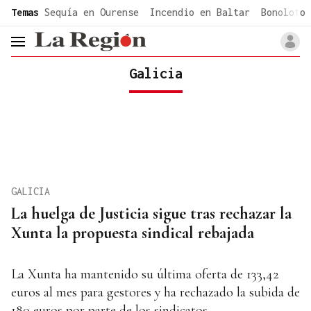
common.go-to-content
Temas
Sequía en Ourense
Incendio en Baltar
Bonoloto 
header.menu.open
Galicia
GALICIA
La huelga de Justicia sigue tras rechazar la
Xunta la propuesta sindical rebajada
La Xunta ha mantenido su última oferta de 133,42
euros al mes para gestores y ha rechazado la subida de
180 euros por parte de los sindicatos