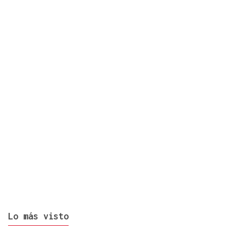
Israel rechaza el plan de 15 puntos para Gaza
impulsado por Estados Unidos
Lo más visto