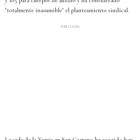
y 105 para cuerpos de auxilio y ha considerado
"totalmente inasumible" el planteamiento sindical.
La sede de la Xunta en San Caetano ha acogido hoy