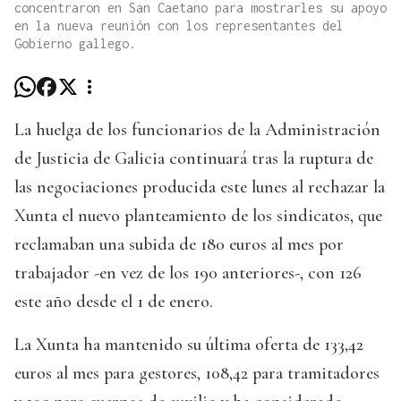
concentraron en San Caetano para mostrarles su apoyo
en la nueva reunión con los representantes del
Gobierno gallego.
La huelga de los funcionarios de la Administración
de Justicia de Galicia continuará tras la ruptura de
las negociaciones producida este lunes al rechazar la
Xunta el nuevo planteamiento de los sindicatos, que
reclamaban una subida de 180 euros al mes por
trabajador -en vez de los 190 anteriores-, con 126
este año desde el 1 de enero.
La Xunta ha mantenido su última oferta de 133,42
euros al mes para gestores, 108,42 para tramitadores