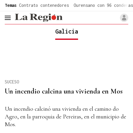
common.go-to-content
Temas
Contrato contenedores
Ourensano con 96 condenas
header.menu.open
Galicia
SUCESO
Un incendio calcina una vivienda en Mos
Un incendio calcinó una vivienda en el camino do
Agro, en la parroquia de Pereiras, en el municipio de
Mos.