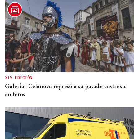
INCUMPLIMIENTO LEGAL
Turismo veta la “Ruta del Narcotráfico” de
Laureano Oubiña por no cumplir con la Ley de
Turismo de Galicia
XIV EDICIÓN
Galería | Celanova regresó a su pasado castrexo,
en fotos