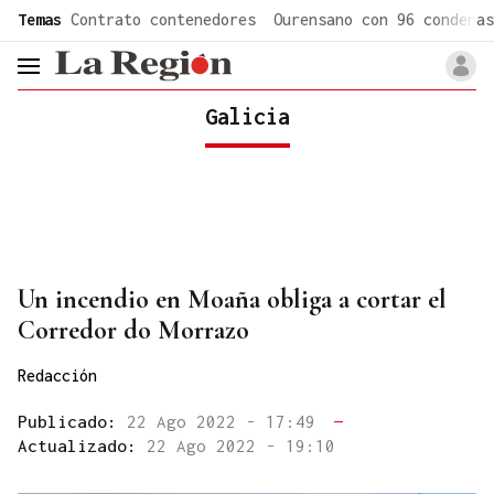
common.go-to-content
Temas
Contrato contenedores
Ourensano con 96 condenas
header.menu.open
Galicia
Un incendio en Moaña obliga a cortar el
Corredor do Morrazo
Redacción
Publicado:
22 Ago 2022 - 17:49
—
Actualizado:
22 Ago 2022 - 19:10