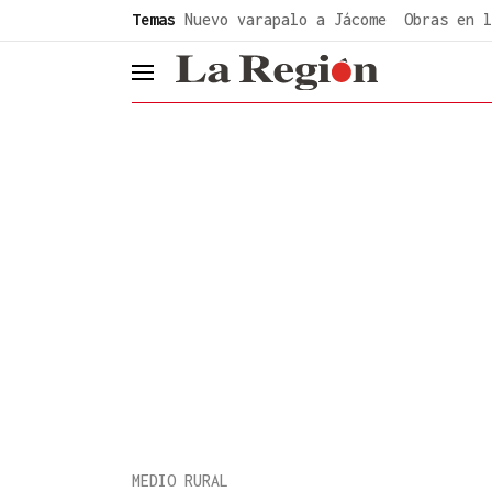
common.go-to-content
Temas
Nuevo varapalo a Jácome
Obras en l
header.menu.open
MEDIO RURAL