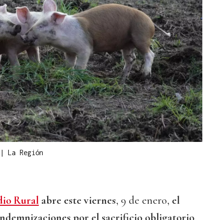
|
La Región
io Rural
abre este viernes
, 9 de enero,
el
indemnizaciones por el sacrificio obligatorio