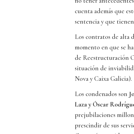
no tener antecedentes 
cuenta además que esto
sentencia y que tienen 
Los contratos de alta 
momento en que se hab
de Reestructuración O
situación de inviabilid
Nova y Caixa Galicia).
Los condenados son
Jo
Laza y Óscar Rodrígu
prejubilaciones millona
prescindir de sus serv