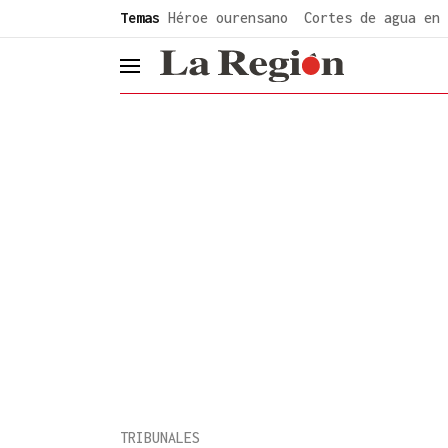
common.go-to-content
Temas
Héroe ourensano
Cortes de agua en 
header.menu.open
TRIBUNALES