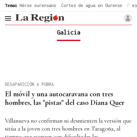
common.go-to-content
Temas
Héroe ourensano
Cortes de agua en Ourense
Pres
header.menu.open
Galicia
DESAPARICIÓN A POBRA
El móvil y una autocaravana con tres
hombres, las "pistas" del caso Diana Quer
Villanueva no confirman ni desmienten la versión que
sitúa a la joven con tres hombres en Taragoña, al
tiempo que avanzan con dificultades las