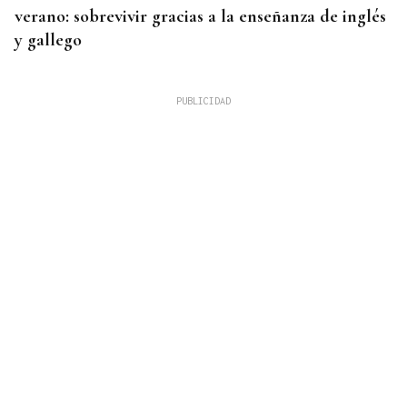
verano: sobrevivir gracias a la enseñanza de inglés
y gallego
OFERTA DIVERSIFICADA
Las academias de Ourense se reinventan tras el fin
de los exámenes de septiembre