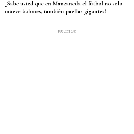
¿Sabe usted que en Manzaneda el fútbol no solo
mueve balones, también paellas gigantes?
DAR EXPLICACIONES
Los ministros Robles, Marlaska, Albares y Bolaños
comparecerán en el Congreso para explicar la
crisis migratoria en Ceuta