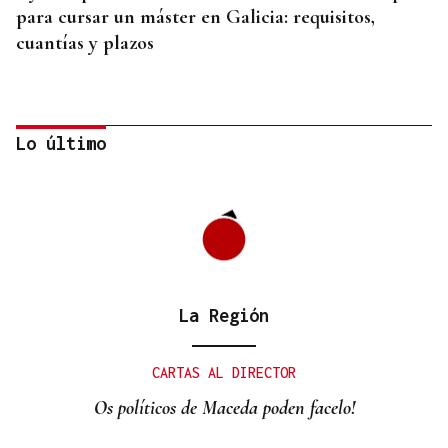
para cursar un máster en Galicia: requisitos,
cuantías y plazos
Lo último
La Región
CUENTA CON ANTECEDENTES
Despliegue policial en Redondela por un hombre
CARTAS AL DIRECTOR
atrincherado en su vivienda
Os políticos de Maceda poden facelo!