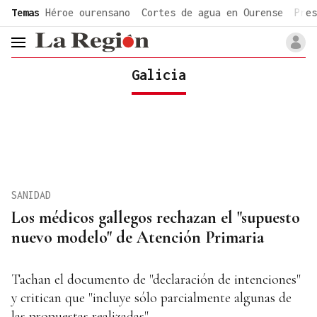
common.go-to-content
Temas
Héroe ourensano
Cortes de agua en Ourense
Pres
header.menu.open
Galicia
SANIDAD
Los médicos gallegos rechazan el "supuesto
nuevo modelo" de Atención Primaria
Tachan el documento de "declaración de intenciones"
y critican que "incluye sólo parcialmente algunas de
las propuestas realizadas"