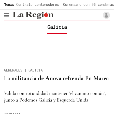
common.go-to-content
Temas
Contrato contenedores
Ourensano con 96 condenas
header.menu.open
Galicia
GENERALES | GALICIA
La militancia de Anova refrenda En Marea
Valida con rotundidad mantener "el camino común",
junto a Podemos Galicia y Esquerda Unida