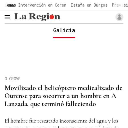
common.go-to-content
Temas
Intervención en Coren
Estafa en Burgos
Previsi
header.menu.open
Galicia
O GROVE
Movilizado el helicóptero medicalizado de
Ourense para socorrer a un hombre en A
Lanzada, que terminó falleciendo
El hombre fue rescatado inconsciente del agua y los