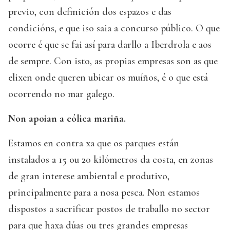
previo, con definición dos espazos e das
condicións, e que iso saia a concurso público. O que
ocorre é que se fai así para darllo a Iberdrola e aos
de sempre. Con isto, as propias empresas son as que
elixen onde queren ubicar os muíños, é o que está
ocorrendo no mar galego.
Non apoian a eólica mariña.
Estamos en contra xa que os parques están
instalados a 15 ou 20 kilómetros da costa, en zonas
de gran interese ambiental e produtivo,
principalmente para a nosa pesca. Non estamos
dispostos a sacrificar postos de traballo no sector
para que haxa dúas ou tres grandes empresas