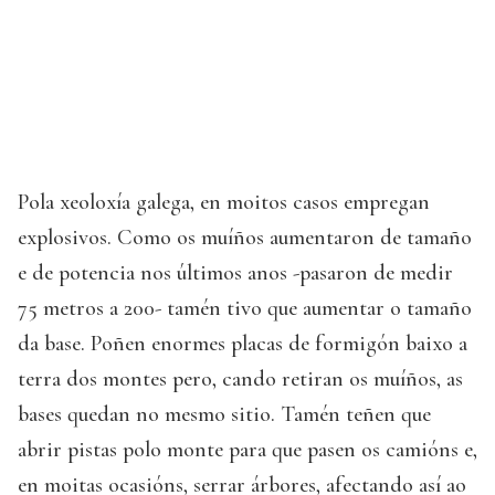
Pola xeoloxía galega, en moitos casos empregan
explosivos. Como os muíños aumentaron de tamaño
e de potencia nos últimos anos -pasaron de medir
75 metros a 200- tamén tivo que aumentar o tamaño
da base. Poñen enormes placas de formigón baixo a
terra dos montes pero, cando retiran os muíños, as
bases quedan no mesmo sitio. Tamén teñen que
abrir pistas polo monte para que pasen os camións e,
en moitas ocasións, serrar árbores, afectando así ao