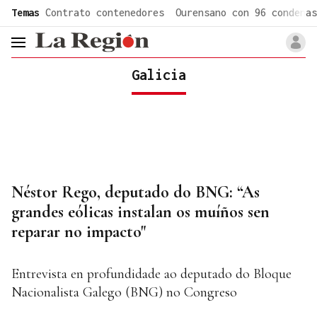
common.go-to-content
Temas
Contrato contenedores
Ourensano con 96 condenas
header.menu.open
Galicia
Néstor Rego, deputado do BNG: “As
grandes eólicas instalan os muíños sen
reparar no impacto"
Entrevista en profundidade ao deputado do Bloque
Nacionalista Galego (BNG) no Congreso