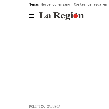
common.go-to-content
Temas
Héroe ourensano
Cortes de agua en 
header.menu.open
POLÍTICA GALLEGA