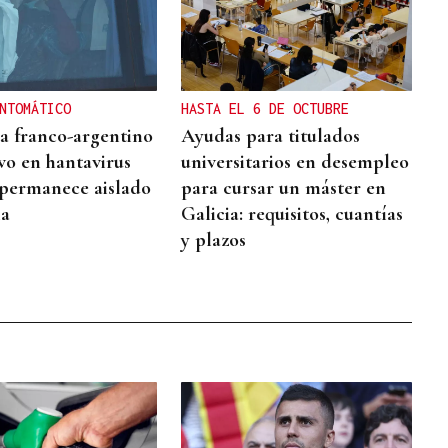
NTOMÁTICO
HASTA EL 6 DE OCTUBRE
ta franco-argentino
Ayudas para titulados
ivo en hantavirus
universitarios en desempleo
permanece aislado
para cursar un máster en
ia
Galicia: requisitos, cuantías
y plazos