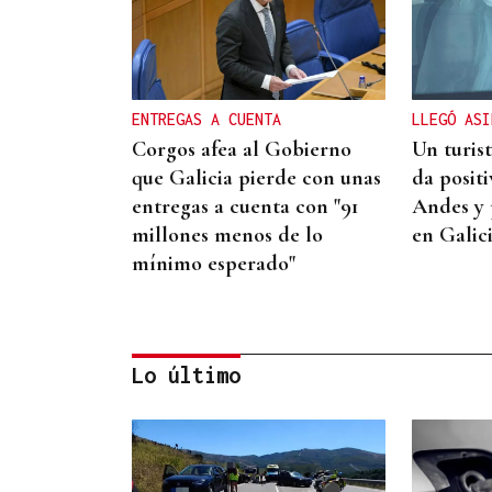
ENTREGAS A CUENTA
LLEGÓ ASI
Corgos afea al Gobierno
Un turis
que Galicia pierde con unas
da posit
entregas a cuenta con "91
Andes y 
millones menos de lo
en Galic
mínimo esperado"
Lo último
CUENTA CON ANTECEDENTES