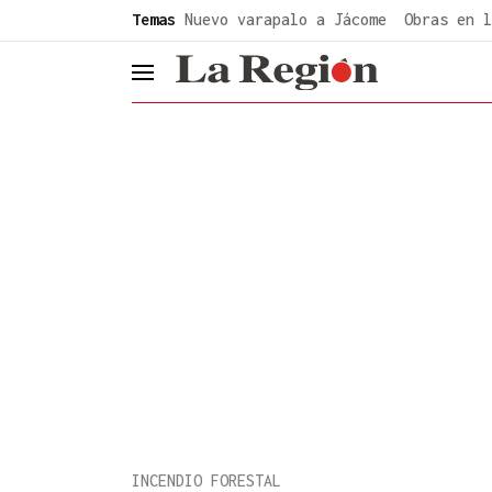
common.go-to-content
Temas
Nuevo varapalo a Jácome
Obras en l
header.menu.open
INCENDIO FORESTAL