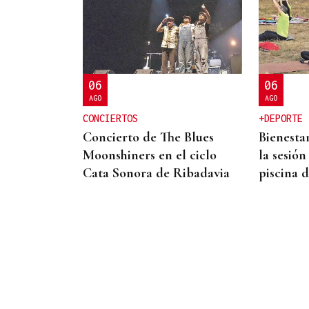
ACCIDENTE DE TRÁFICO
Mueren dos personas tras
chocar su furgoneta contra
una camión de
06
06
conservación en la A-6 en
AGO
AGO
Lugo
CONCIERTOS
+DEPORTE
Concierto de The Blues
Bienestar
Moonshiners en el ciclo
la sesión
Cata Sonora de Ribadavia
piscina 
DESCARTAN CUALQUIER RIESGO