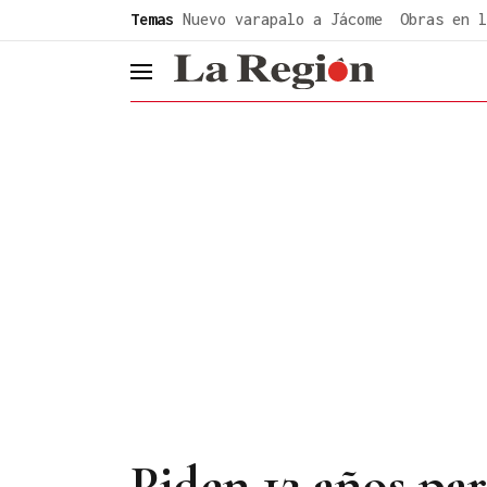
common.go-to-content
Temas
Nuevo varapalo a Jácome
Obras en l
header.menu.open
Piden 12 años pa