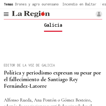
common.go-to-content
Temas
Drones y agro ourensano
Incendio en Baltar
Fes
header.menu.open
Galicia
EDITOR DE LA VOZ DE GALICIA
Política y periodismo expresan su pesar por
el fallecimiento de Santiago Rey
Fernández-Latorre
Alfonso Rueda, Ana Pontón o Gómez Besteiro,