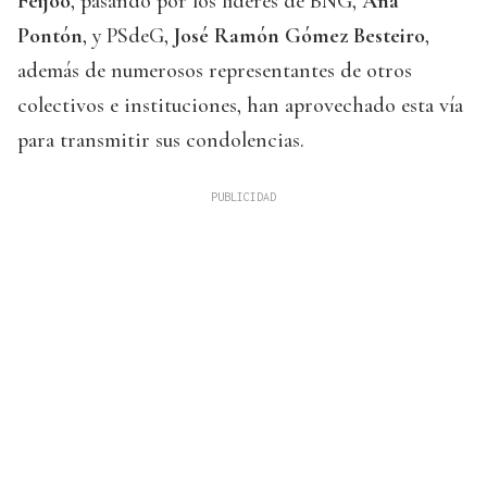
Feijóo
, pasando por los líderes de BNG,
Ana
Pontón
, y PSdeG,
José Ramón Gómez Besteiro
,
además de numerosos representantes de otros
colectivos e instituciones, han aprovechado esta vía
para transmitir sus condolencias.