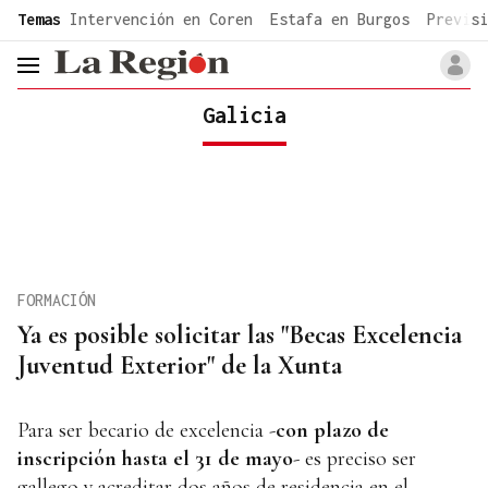
common.go-to-content
Temas
Intervención en Coren
Estafa en Burgos
Previsi
header.menu.open
Galicia
FORMACIÓN
Ya es posible solicitar las "Becas Excelencia
Juventud Exterior" de la Xunta
Para ser becario de excelencia -
con plazo de
inscripción hasta el 31 de mayo
- es preciso ser
gallego y acreditar dos años de residencia en el