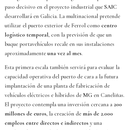
paso decisivo en el proyecto industrial que
SAIC
desarrollará en Galicia. La multinacional pretende
utilizar el puerto exterior de Ferrol como
centro
logístico temporal
, con la previsión de que un
buque portavehículos recale en sus instalaciones
aproximadamente
una vez al mes
.
Esta primera escala también servirá para evaluar la
capacidad operativa del puerto de cara a la futura
implantación de una planta de fabricación de
vehículos eléctricos e híbridos de
MG
en Caneliñas.
El proyecto contempla una inversión cercana a
200
millones de euros
, la creación de
más de 2.000
empleos entre directos e indirectos
y una