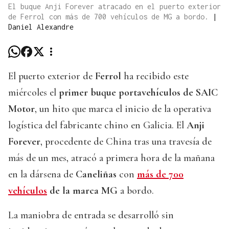
El buque Anji Forever atracado en el puerto exterior
de Ferrol con más de 700 vehículos de MG a bordo.
|
Daniel Alexandre
El puerto exterior de
Ferrol
ha recibido este
miércoles el
primer buque portavehículos de SAIC
Motor
, un hito que marca el inicio de la operativa
logística del fabricante chino en Galicia. El
Anji
Forever
, procedente de China tras una travesía de
más de un mes, atracó a primera hora de la mañana
en la dársena de
Caneliñas
con
más de 700
vehículos
de la marca MG
a bordo.
La maniobra de entrada se desarrolló sin