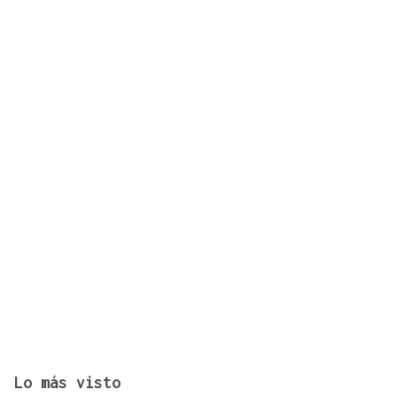
La final del cuadro de dobles ya está servida en el
Torneo Internacional Cidade de Ourense
Lo más visto