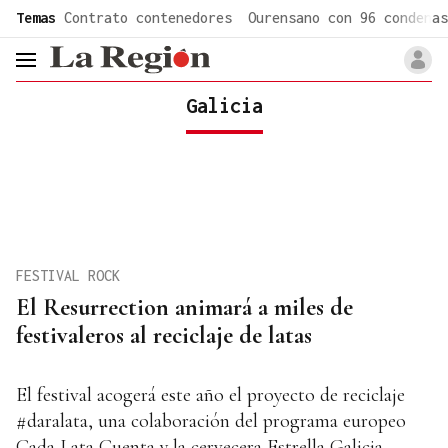
common.go-to-content
Temas
Contrato contenedores
Ourensano con 96 condenas
header.menu.open
Galicia
FESTIVAL ROCK
El Resurrection animará a miles de
festivaleros al reciclaje de latas
El festival acogerá este año el proyecto de reciclaje
#daralata, una colaboración del programa europeo
Cada Lata Cuenta y la cervecera Estrella Galicia.