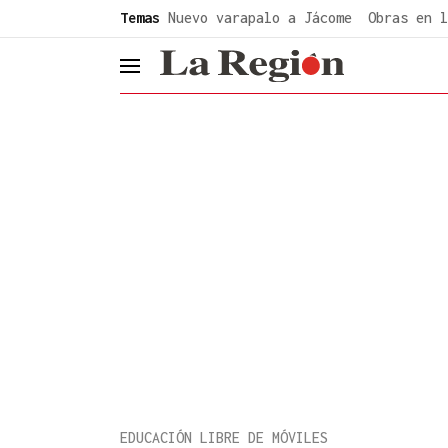
common.go-to-content
Temas
Nuevo varapalo a Jácome
Obras en l
header.menu.open
EDUCACIÓN LIBRE DE MÓVILES