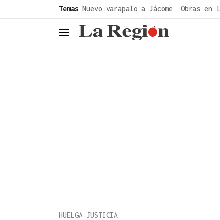
common.go-to-content
Temas
Nuevo varapalo a Jácome
Obras en l
header.menu.open
HUELGA JUSTICIA