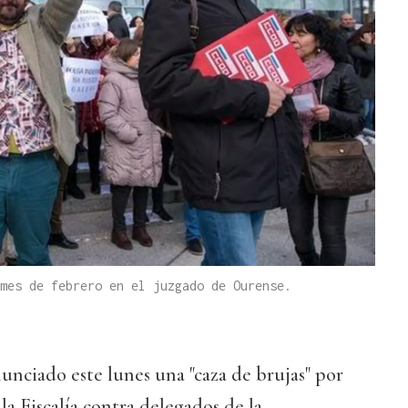
mes de febrero en el juzgado de Ourense.
unciado este lunes una "caza de brujas" por
la Fiscalía contra delegados de la