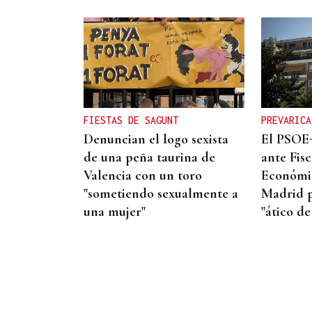
LOCALIZADO TRAS LA EXTINCIÓN
Muere un hombre en el
incendio de una vivienda en
Foz
FIESTAS DE SAGUNT
PREVARICA
Denuncian el logo sexista
El PSOE
de una peña taurina de
ante Fisc
Valencia con un toro
Económic
"sometiendo sexualmente a
Madrid p
una mujer"
"ático de