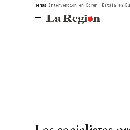
common.go-to-content
Temas
Intervención en Coren
Estafa en Bu
header.menu.open
Los socialistas p