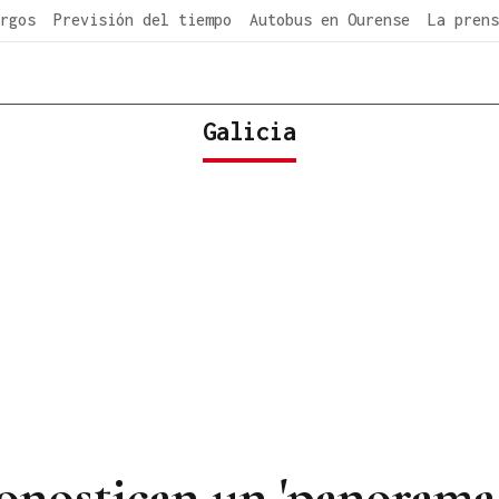
rgos
Previsión del tiempo
Autobus en Ourense
La prens
Galicia
ronostican un 'panorama