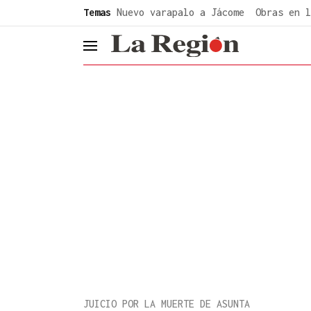
common.go-to-content
Temas
Nuevo varapalo a Jácome
Obras en l
header.menu.open
JUICIO POR LA MUERTE DE ASUNTA