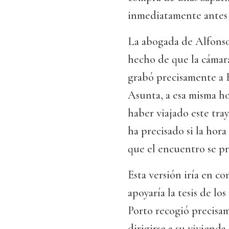
inmediatamente antes d
La abogada de Alfonso
hecho de que la cámara
grabó precisamente a 
Asunta, a esa misma ho
haber viajado este tra
ha precisado si la hora 
que el encuentro se pro
Esta versión iría en c
apoyaría la tesis de l
Porto recogió precisa
dirigirse a su viviend