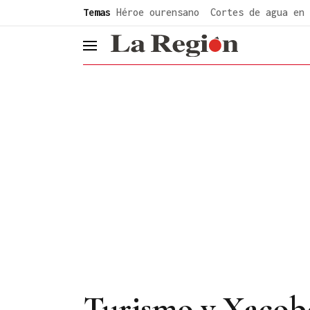
common.go-to-content
Temas
Héroe ourensano
Cortes de agua en 
header.menu.open
Turismo y Xacobe